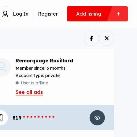
Log In
Register
Add listing
Remorquage Rouillard
Member since: 6 months
account type: private
User is offline
See all ads
819
* * * * * * * * *