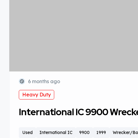
6 months ago
Heavy Duty
International IC 9900 Wre
Used
International IC
9900
1999
Wrecker/B