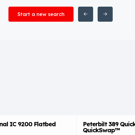
Start a new search
nal IC 9200 Flatbed
Peterbilt 389 Qu
QuickSwap™