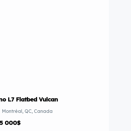
no L7 Flatbed Vulcan
Internatio
Wrecker/
Montréal, QC, Canada
Sherbroo
5 000$