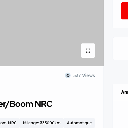
537 Views
An
cker/Boom NRC
oom NRC
Mileage: 335000km
Automatique