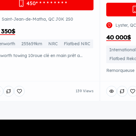
450
* * * * * * * * *
Saint-Jean-de-Matha, QC J0K 2S0
Lyster, Q
 350$
40 000$
enworth
255659km
NRC
Flatbed NRC
International
worth towing 10roue clé en main prêt a
Flatbed Rek
vailler et il est vendu avec beaucoup d
Remorqueuse I
ipements….avec un très beau kilométrage
plateforme Rek
te towing en 2021 manuel 10vit L’inspection
neuf a grandeu
te vla 5 mois prêt a travailler maintenant
139 Views
ordre pas assez
ucoup d argent investi sur le camion vente
vente
se maladie…. Dans le prix DEMANDÉ il as
ucoup qui vien […]