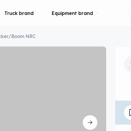
Truck brand
Equipment brand
recker/Boom NRC