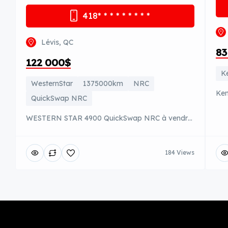
418
* * * * * * * * *
Lévis, QC
83
122 000$
K
WesternStar
1375000km
NRC
Ken
QuickSwap NRC
tra
WESTERN STAR 4900 QuickSwap NRC à vendre
équ
1 375 000km Caterpillar C15 glider kit
mon
#C2A00530 refait a 500 000km Transmission
fai
184 Views
Eaton-fuller 18vitesse #rtlo-18918B Essieux avant
bea
20 000lb Essieux arrière 46 000lb Pneu avant
cau
315/80/22.5 Pneu arrière 11r/22.5 Rockwell
bea
/Meritor Ratio 4 :10 WB 261’’ ÉQUIPEMENT:
Quick swap NRC 2011 Refait en 2023 cylindre,