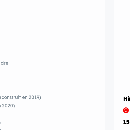
ndre
econstruit en 2019)
Hi
n 2020)
15
)